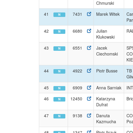
Chmurski
41
7431
Marek Witek
Car
N
Par
42
6680
Julian
RA
N
Klukowski
43
6551
Jacek
SP
N
Ciechomski
CO
KI
44
4922
Piotr Busse
TB 
N
Gli
45
6909
Anna Sarniak
IN
N
46
12450
Katarzyna
Bri
N
Dufrat
47
9138
Danuta
CO
N
Kazmucha
Po
48
1347
Piotr Ilczuk
CO
N