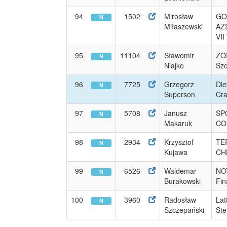
94
1502
Mirosław
GO
N
Miłaszewski
AZS
VII
95
11104
Sławomir
ZO
N
Niajko
Szc
96
7725
Grzegorz
Die
N
Superson
Cra
97
5708
Janusz
SP
N
Makaruk
CO
98
2934
Krzysztof
TE
N
Kujawa
CH
99
6526
Waldemar
NO
N
Burakowski
Fin
100
3960
Radosław
Lat
N
Szczepański
Ste