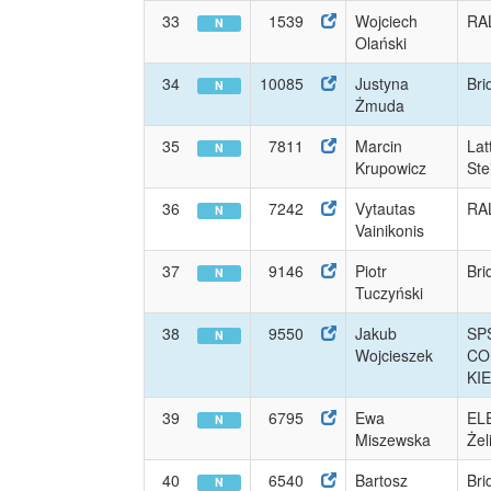
33
1539
Wojciech
RA
N
Olański
34
10085
Justyna
Bri
N
Żmuda
35
7811
Marcin
Lat
N
Krupowicz
Ste
36
7242
Vytautas
RA
N
Vainikonis
37
9146
Piotr
Bri
N
Tuczyński
38
9550
Jakub
SP
N
Wojcieszek
CO
KI
39
6795
Ewa
EL
N
Miszewska
Żel
40
6540
Bartosz
Bri
N