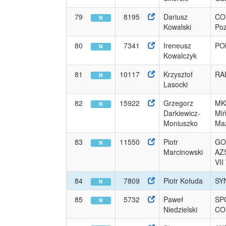
79
8195
Dariusz
CO
N
Kowalski
Po
80
7341
Ireneusz
PO
N
Kowalczyk
81
10117
Krzysztof
RA
N
Lasocki
82
15922
Grzegorz
MK
N
Darkiewicz-
Mi
Moniuszko
Maz
83
11550
Piotr
GO
N
Marcinowski
AZS
VII
84
7809
Piotr Kołuda
SY
N
85
5732
Paweł
SP
N
Niedzielski
CO