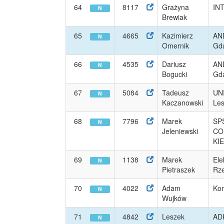
64
8117
Grażyna
IN
N
Brewiak
65
4665
Kazimierz
AN
N
Omernik
Gd
66
4535
Dariusz
AN
N
Bogucki
Gd
67
5084
Tadeusz
UN
N
Kaczanowski
Le
68
7796
Marek
SP
N
Jeleniewski
CO
KI
69
1138
Marek
Ele
N
Pietraszek
Rz
70
4022
Adam
Ko
N
Wujków
71
4842
Leszek
AD
N