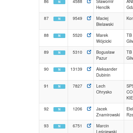
86
4588
Sławomir
AN
N
Henclik
Gd
87
9549
Maciej
Ko
N
Bielawski
88
5520
Marek
TB 
N
Wójcicki
Gli
89
5310
Bogusław
TB 
N
Pazur
Gli
90
13139
Aleksander
N
Dubinin
91
7827
Lech
SP
N
Ohrysko
CO
KI
92
1206
Jacek
Ele
N
Znamirowski
Rz
93
6751
Marcin
N
Leśniewski