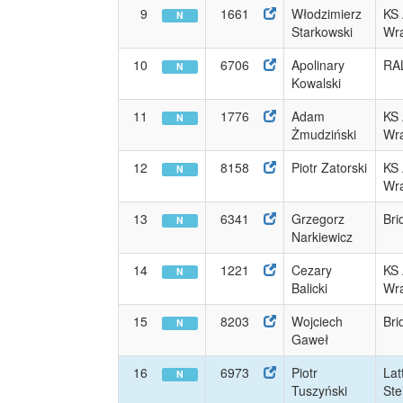
9
1661
Włodzimierz
KS
N
Starkowski
Wra
10
6706
Apolinary
RA
N
Kowalski
11
1776
Adam
KS
N
Żmudziński
Wra
12
8158
Piotr Zatorski
KS
N
Wra
13
6341
Grzegorz
Bri
N
Narkiewicz
14
1221
Cezary
KS
N
Balicki
Wra
15
8203
Wojciech
Bri
N
Gaweł
16
6973
Piotr
Lat
N
Tuszyński
Ste