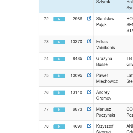
Sztyrak
Hol
Syn
72
2966
Stanisław
HO
N
Pająk
SE
ST
73
10370
Erikas
N
Vainikonis
74
8485
Grażyna
TB 
N
Busse
Gli
75
10095
Paweł
Lat
N
Miechowicz
Ste
76
13140
Andrey
N
Gromov
77
6873
Mariusz
CO
N
Puczyński
Po
78
4699
Krzysztof
AN
N
Sikorski
Gd