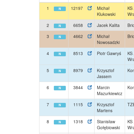
1
12197
Michał
KS
N
Klukowski
Wra
2
6658
Jacek Kalita
Bri
N
3
4662
Michał
Bri
N
Nowosadzki
4
8513
Piotr Gawryś
KS
N
Wra
5
8979
Krzysztof
Ko
N
Jassem
6
3844
Marcin
Ko
N
Mazurkiewicz
7
1115
Krzysztof
TZB
N
Martens
8
1318
Stanisław
KS
N
Gołębiowski
Wra