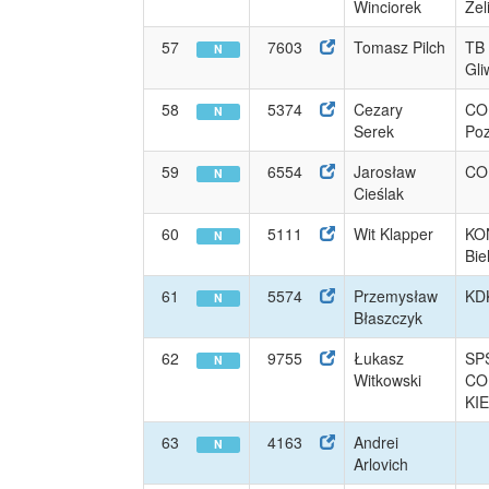
Winciorek
Żel
57
7603
Tomasz Pilch
TB 
N
Gli
58
5374
Cezary
CO
N
Serek
Po
59
6554
Jarosław
CO
N
Cieślak
60
5111
Wit Klapper
KO
N
Bie
61
5574
Przemysław
KD
N
Błaszczyk
62
9755
Łukasz
SP
N
Witkowski
CO
KI
63
4163
Andrei
N
Arlovich