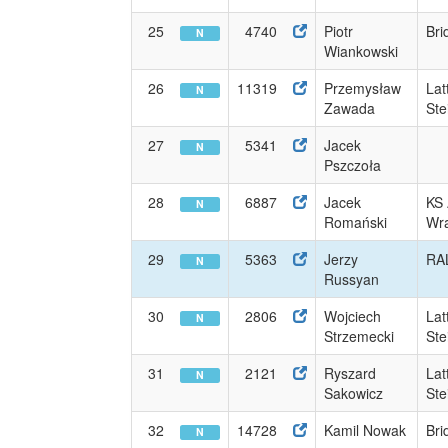
25
4740
Piotr
Bri
N
Wiankowski
26
11319
Przemysław
Lat
N
Zawada
Ste
27
5341
Jacek
N
Pszczoła
28
6887
Jacek
KS
N
Romański
Wra
29
5363
Jerzy
RA
N
Russyan
30
2806
Wojciech
Lat
N
Strzemecki
Ste
31
2121
Ryszard
Lat
N
Sakowicz
Ste
32
14728
Kamil Nowak
Bri
N