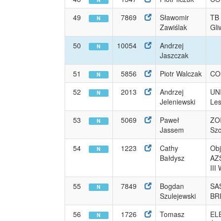
49
7869
Sławomir
TB 
N
Zawiślak
Gli
50
10054
Andrzej
N
Jaszczak
51
5856
Piotr Walczak
CO
N
52
2013
Andrzej
UN
N
Jeleniewski
Le
53
5069
Paweł
ZO
N
Jassem
Szc
54
1223
Cathy
Obj
N
Bałdysz
AZS
III
55
7849
Bogdan
SA
N
Szulejewski
BR
56
1726
Tomasz
EL
N