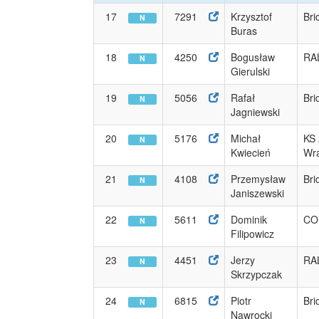
17
7291
Krzysztof
Bri
N
Buras
18
4250
Bogusław
RA
N
Gierulski
19
5056
Rafał
Bri
N
Jagniewski
20
5176
Michał
KS
N
Kwiecień
Wra
21
4108
Przemysław
Bri
N
Janiszewski
22
5611
Dominik
CO
N
Filipowicz
23
4451
Jerzy
RA
N
Skrzypczak
24
6815
Piotr
Bri
N
Nawrocki