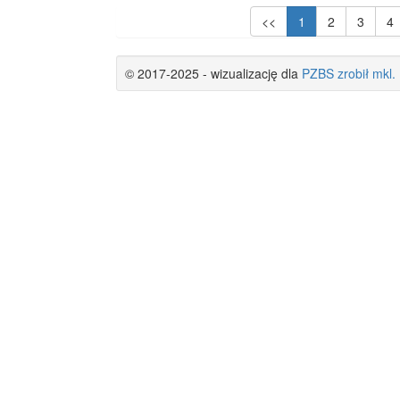
<<
1
2
3
4
© 2017-2025 - wizualizację dla
PZBS
zrobił
mkl.