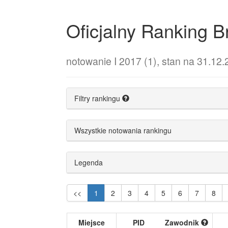
Oficjalny Ranking
notowanie I 2017 (1), stan na 31.12
Filtry rankingu
Wszystkie notowania rankingu
Legenda
<<
1
2
3
4
5
6
7
8
Miejsce
PID
Zawodnik