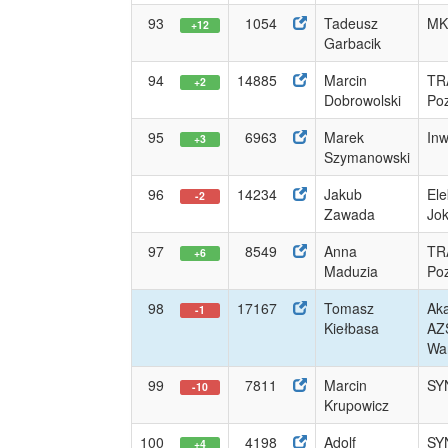
93
1054
Tadeusz
MK 
+12
Garbacik
94
14885
Marcin
TR
+2
Dobrowolski
Po
95
6963
Marek
Inw
+3
Szymanowski
96
14234
Jakub
Ele
-2
Zawada
Jo
97
8549
Anna
TR
+6
Maduzia
Po
98
17167
Tomasz
Ak
-1
Kiełbasa
AZ
Wa
99
7811
Marcin
SY
-10
Krupowicz
100
4198
Adolf
SY
+4