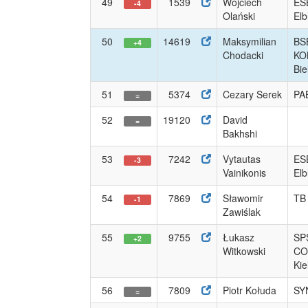
49
1539
Wojciech
ES
-4
Olański
Elb
50
14619
Maksymilian
BS
+4
Chodacki
KO
Bie
51
5374
Cezary Serek
PA
=
52
19120
David
=
Bakhshi
53
7242
Vytautas
ES
-3
Vainikonis
Elb
54
7869
Sławomir
TB 
-1
Zawiślak
55
9755
Łukasz
SP
+2
Witkowski
CO
Kie
56
7809
Piotr Kołuda
SY
=