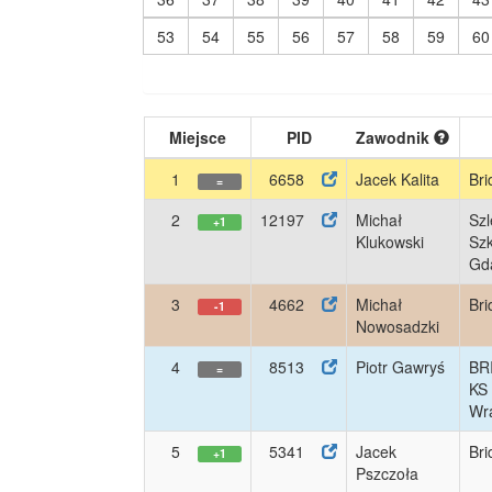
53
54
55
56
57
58
59
60
Miejsce
PID
Zawodnik
1
6658
Jacek Kalita
Bri
=
2
12197
Michał
Szl
+1
Klukowski
Szk
Gd
3
4662
Michał
Bri
-1
Nowosadzki
4
8513
Piotr Gawryś
BR
=
KS
Wra
5
5341
Jacek
Bri
+1
Pszczoła