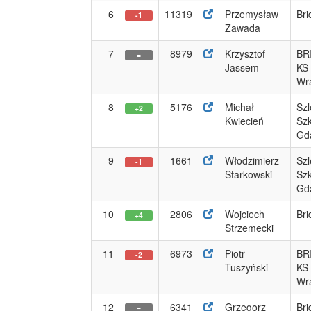
6
11319
Przemysław
Bri
-1
Zawada
7
8979
Krzysztof
BR
=
Jassem
KS
Wra
8
5176
Michał
Szl
+2
Kwiecień
Szk
Gd
9
1661
Włodzimierz
Szl
-1
Starkowski
Szk
Gd
10
2806
Wojciech
Bri
+4
Strzemecki
11
6973
Piotr
BR
-2
Tuszyński
KS
Wra
12
6341
Grzegorz
Bri
=