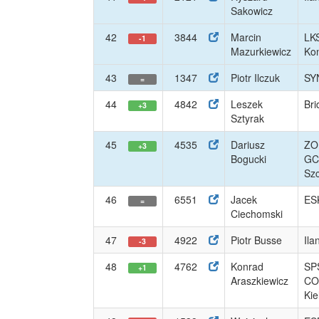
Sakowicz
42
3844
Marcin
LKS
-1
Mazurkiewicz
Ko
43
1347
Piotr Ilczuk
SY
=
44
4842
Leszek
Bri
+3
Sztyrak
45
4535
Dariusz
ZO
+3
Bogucki
GC
Sz
46
6551
Jacek
ES
=
Ciechomski
47
4922
Piotr Busse
Ila
-3
48
4762
Konrad
SP
+1
Araszkiewicz
CO
Kie