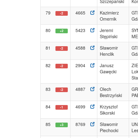
Szczepański
Ko
79
4665
Kazimierz
GT
-2
Omernik
Gd
80
5423
Jeremi
SY
+2
Stępiński
ME
81
4588
Sławomir
GT
-2
Henclik
Gd
82
2904
Janusz
ZI
-2
Gawęcki
Lo
St
83
4887
Olech
GR
-2
Bestrzyński
PA
84
4699
Krzysztof
GT
-1
Sikorski
Gd
85
8769
Sławomir
UN
+3
Piechocki
Le