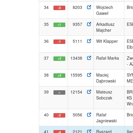
34
8203
Wojciech
Bri
-2
Gaweł
35
9357
Arkadiusz
ES
+1
Majcher
36
5111
Wit Klapper
ES
-1
Elb
37
13438
Rafał Marks
Zwe
+3
- 
38
15595
Maciej
SY
+4
Dąbrowski
ME
39
12154
Mateusz
BR
=
Sobczak
KS
Wra
40
5056
Rafał
Bri
-2
Jagniewski
41
2121
Ryszard
Ila
-4