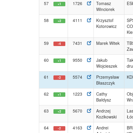
57
1726
Tomasz
ES
+1
Winciorek
58
4111
Krzysztof
SP
+2
Kotorowicz
CO
Kie
59
7431
Marek Witek
TB
-4
Zaw
60
9550
Jakub
Tak
+1
Wojcieszek
dr
61
5574
Przemysław
KDK
-2
Błaszczyk
62
1223
Cathy
Obj
+1
Bałdysz
Wra
63
5670
Andrzej
La
+2
Kozikowski
Łó
64
4163
Andrei
BR
-2