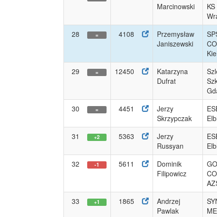
Marcinowski
KS
Wra
28
4108
Przemysław
SP
=
Janiszewski
CO
Kie
29
12450
Katarzyna
Szl
=
Dufrat
Szk
Gd
30
4451
Jerzy
ES
=
Skrzypczak
Elb
31
5363
Jerzy
ES
+2
Russyan
Elb
32
5611
Dominik
GO
-1
Filipowicz
CO
AZS
33
1865
Andrzej
SY
+1
Pawlak
ME