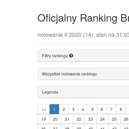
Oficjalny Ranking
notowanie II 2020 (14), stan na 31.0
Filtry rankingu
Wszystkie notowania rankingu
Legenda
<<
1
2
3
4
5
6
7
8
19
20
21
22
23
24
25
26
36
37
38
39
40
41
42
43