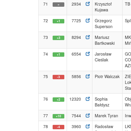
71
2934
Krzysztof
TB 
=
Kujawa
72
7725
Grzegorz
Spl
+1
Superson
73
8294
Mariusz
MK
+3
Bartkowski
Mi
74
6554
Jarosław
GO
+1
Cieślak
CO
AZS
75
5856
Piotr Walczak
ZI
-3
Lo
St
76
12320
Sophia
Obj
+2
Bałdysz
Wra
77
7544
Marek Tyran
Inw
+10
78
3960
Radosław
LKS
-4