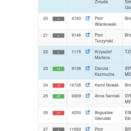
Żmuda
Szk
Gd
20
4740
Piotr
Bri
=
Wiankowski
21
9146
Piotr
Bri
=
Tuczyński
22
1115
Krzysztof
TZB
=
Martens
23
9138
Danuta
SY
+1
Kazmucha
ME
24
14728
Kamil Nowak
Bri
-1
25
6909
Anna Sarniak
SY
+1
ME
26
4250
Bogusław
ES
-1
Gierulski
Elb
27
11550
Piotr
BR
=