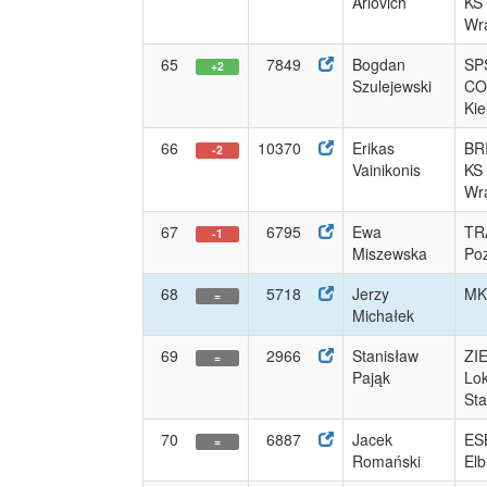
Arlovich
KS
Wra
65
7849
Bogdan
SP
+2
Szulejewski
CO
Kie
66
10370
Erikas
BR
-2
Vainikonis
KS
Wra
67
6795
Ewa
TR
-1
Miszewska
Po
68
5718
Jerzy
MK 
=
Michałek
69
2966
Stanisław
ZI
=
Pająk
Lo
St
70
6887
Jacek
ES
=
Romański
Elb