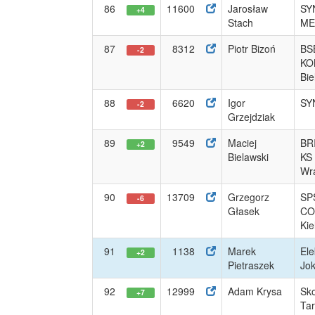
86
11600
Jarosław
SY
+4
Stach
ME
87
8312
Piotr Bizoń
BS
-2
KO
Bie
88
6620
Igor
SY
-2
Grzejdziak
89
9549
Maciej
BR
+2
Bielawski
KS
Wra
90
13709
Grzegorz
SP
-6
Głasek
CO
Kie
91
1138
Marek
Ele
+2
Pietraszek
Jo
92
12999
Adam Krysa
Sk
+7
Ta