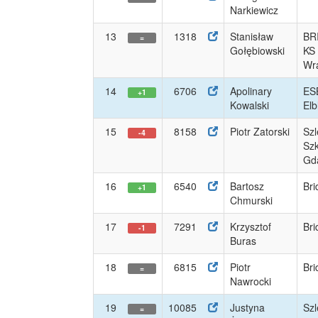
Narkiewicz
13
1318
Stanisław
BR
=
Gołębiowski
KS
Wra
14
6706
Apolinary
ES
+1
Kowalski
Elb
15
8158
Piotr Zatorski
Szl
-4
Szk
Gd
16
6540
Bartosz
Bri
+1
Chmurski
17
7291
Krzysztof
Bri
-1
Buras
18
6815
Piotr
Bri
=
Nawrocki
19
10085
Justyna
Szl
=