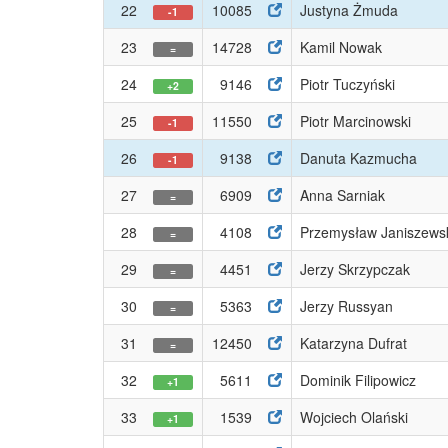
22
10085
Justyna Żmuda
-1
23
14728
Kamil Nowak
=
24
9146
Piotr Tuczyński
+2
25
11550
Piotr Marcinowski
-1
26
9138
Danuta Kazmucha
-1
27
6909
Anna Sarniak
=
28
4108
Przemysław Janiszews
=
29
4451
Jerzy Skrzypczak
=
30
5363
Jerzy Russyan
=
31
12450
Katarzyna Dufrat
=
32
5611
Dominik Filipowicz
+1
33
1539
Wojciech Olański
+1