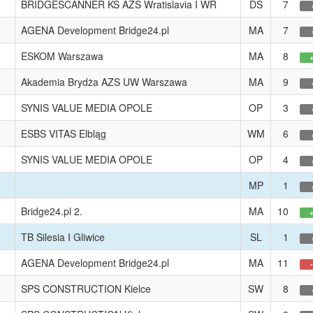
BRIDGESCANNER KS AZS Wratislavia I WR
DS
7
AGENA Development Bridge24.pl
MA
7
ESKOM Warszawa
MA
8
Akademia Brydża AZS UW Warszawa
MA
9
SYNIS VALUE MEDIA OPOLE
OP
3
ESBS VITAS Elbląg
WM
6
SYNIS VALUE MEDIA OPOLE
OP
4
MP
1
Bridge24.pl 2.
MA
10
TB Silesia I Gliwice
SL
1
AGENA Development Bridge24.pl
MA
11
SPS CONSTRUCTION Kielce
SW
8