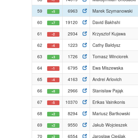
59
6963
Marek Szymanowski
+5
60
19120
David Bakhshi
+7
61
2934
Krzysztof Kujawa
-2
62
1223
Cathy Bałdysz
-4
63
1726
Tomasz Winciorek
+3
64
6795
Ewa Miszewska
-1
65
4163
Andrei Arlovich
-4
66
2966
Stanisław Pająk
+8
67
10370
Erikas Vainikonis
-5
68
8294
Mariusz Bartkowski
+2
69
9550
Jakub Wojcieszek
+2
70
6554
Jarosław Cieślak
+2