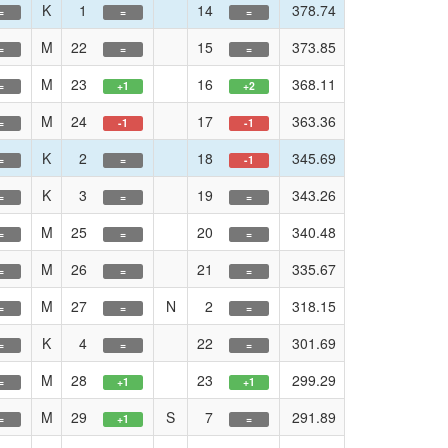
K
1
14
378.74
=
=
=
M
22
15
373.85
=
=
=
M
23
16
368.11
=
+1
+2
M
24
17
363.36
=
-1
-1
K
2
18
345.69
=
=
-1
K
3
19
343.26
=
=
=
M
25
20
340.48
=
=
=
M
26
21
335.67
=
=
=
M
27
N
2
318.15
=
=
=
K
4
22
301.69
=
=
=
M
28
23
299.29
=
+1
+1
M
29
S
7
291.89
=
+1
=