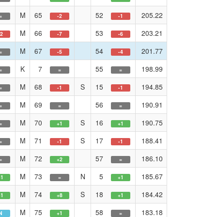
M
65
52
205.22
=
-2
-1
M
66
53
203.21
-2
-7
-6
M
67
54
201.77
=
-5
-4
K
7
55
198.99
=
=
=
M
68
S
15
194.85
=
-1
-1
M
69
56
190.91
=
=
=
M
70
S
16
190.75
=
+1
+1
M
71
S
17
188.41
=
-1
-1
M
72
57
186.10
=
+2
=
M
73
N
5
185.67
+1
=
+1
M
74
S
18
184.42
+1
+8
+1
M
75
58
183.18
N
+1
=