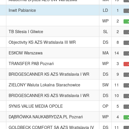
Inwit Pabianice
LD
1
WP
2
TB Silesia I Gliwice
SL
2
Objectivity KS AZS Wratislavia III WR
DS
8
ESKOM Warszawa
MA
14
TRANSFER PAB Poznań
WP
3
BRIDGESCANNER KS AZS Wratislavia I WR
DS
9
ZIELONY Waluta Lokalna Starachowice
SW
11
BRIDGESCANNER KS AZS Wratislavia I WR
DS
10
SYNIS VALUE MEDIA OPOLE
OP
5
DĄBRÓWKA NAUKABRYDZA.PL Poznań
WP
4
GOLDBECK COMFORT SA AZS Wratislavia IV
DS
11