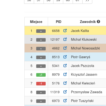
Miejsce
PID
Zawodnik
1
6658
Jacek Kalita
=
2
12197
Michał Klukowski
=
3
4662
Michał Nowosadzki
=
4
8513
Piotr Gawryś
=
5
5341
Jacek Pszczoła
=
6
8979
Krzysztof Jassem
+1
7
5176
Michał Kwiecień
-1
8
11319
Przemysław Zawada
=
9
6973
Piotr Tuszyński
=