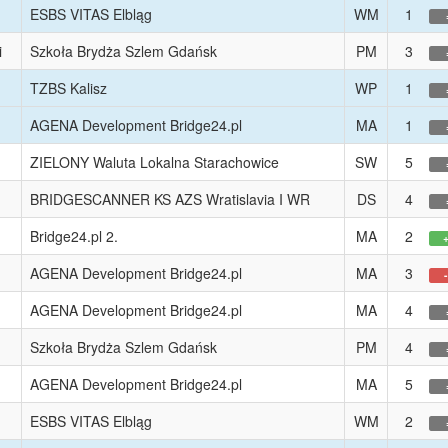
ESBS VITAS Elbląg
WM
1
i
Szkoła Brydża Szlem Gdańsk
PM
3
TZBS Kalisz
WP
1
AGENA Development Bridge24.pl
MA
1
ZIELONY Waluta Lokalna Starachowice
SW
5
BRIDGESCANNER KS AZS Wratislavia I WR
DS
4
Bridge24.pl 2.
MA
2
AGENA Development Bridge24.pl
MA
3
AGENA Development Bridge24.pl
MA
4
Szkoła Brydża Szlem Gdańsk
PM
4
AGENA Development Bridge24.pl
MA
5
ESBS VITAS Elbląg
WM
2