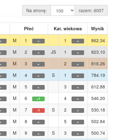
Na stronę:
razem:
6007
Płeć
Kat. wiekowa
Wynik
M
1
1
862.34
=
=
=
M
2
JS
1
823.10
=
=
=
M
3
2
816.26
=
=
=
M
4
S
1
784.19
=
=
=
M
5
3
612.88
=
=
=
M
6
4
546.20
=
+1
=
M
7
S
2
530.18
=
-1
=
M
8
5
502.84
=
=
=
M
9
S
3
500.74
=
=
=