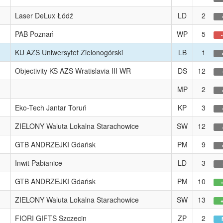
Laser DeLux Łódź
LD
2
PAB Poznań
WP
5
KU AZS Uniwersytet Zielonogórski
LB
1
Objectivity KS AZS Wratislavia III WR
DS
12
MP
2
Eko-Tech Jantar Toruń
KP
3
ZIELONY Waluta Lokalna Starachowice
SW
12
GTB ANDRZEJKI Gdańsk
PM
9
Inwit Pabianice
LD
3
GTB ANDRZEJKI Gdańsk
PM
10
ZIELONY Waluta Lokalna Starachowice
SW
13
FIORI GIFTS Szczecin
ZP
2