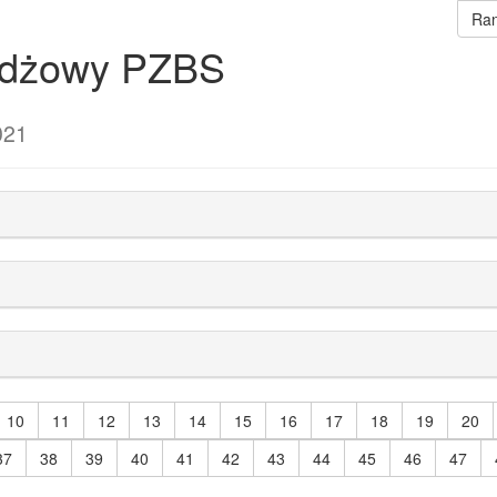
Ran
rydżowy PZBS
021
10
11
12
13
14
15
16
17
18
19
20
37
38
39
40
41
42
43
44
45
46
47