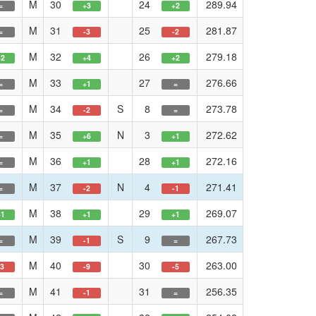
M
30
24
289.94
=
+3
+2
M
31
25
281.87
=
-3
-2
M
32
26
279.18
+2
+4
+2
M
33
27
276.66
=
+1
=
M
34
S
8
273.78
=
-2
=
M
35
N
3
272.62
=
+6
+1
M
36
28
272.16
=
+1
+1
M
37
N
4
271.41
=
-2
-1
M
38
29
269.07
+1
+1
+1
M
39
S
9
267.73
=
-1
=
M
40
30
263.00
-3
-9
-5
M
41
31
256.35
=
-1
=