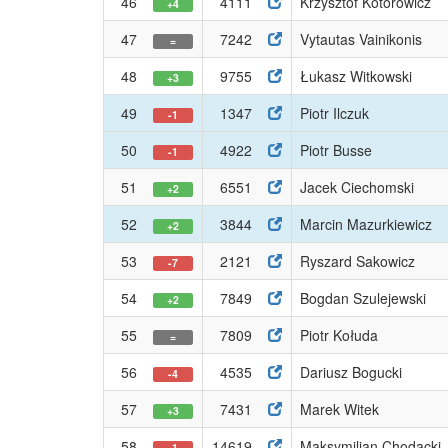
46
4111
Krzysztof Kotorowicz
+4
47
7242
Vytautas Vainikonis
=
48
9755
Łukasz Witkowski
+3
49
1347
Piotr Ilczuk
-1
50
4922
Piotr Busse
-1
51
6551
Jacek Ciechomski
+2
52
3844
Marcin Mazurkiewicz
+2
53
2121
Ryszard Sakowicz
-7
54
7849
Bogdan Szulejewski
+2
55
7809
Piotr Kołuda
=
56
4535
Dariusz Bogucki
-4
57
7431
Marek Witek
+3
58
14619
Maksymilian Chodacki
-1