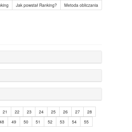
king
Jak powstał Ranking?
Metoda obliczania
21
22
23
24
25
26
27
28
48
49
50
51
52
53
54
55