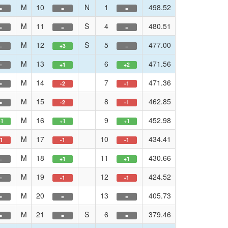
M
10
N
1
498.52
=
=
=
M
11
S
4
480.51
=
=
=
M
12
S
5
477.00
=
+3
=
M
13
6
471.56
=
+1
+2
M
14
7
471.36
=
-2
-1
M
15
8
462.85
=
-2
-1
M
16
9
452.98
+1
+1
+1
M
17
10
434.41
-1
-1
-1
M
18
11
430.66
=
+1
+1
M
19
12
424.52
=
-1
-1
M
20
13
405.73
=
=
=
M
21
S
6
379.46
=
=
=