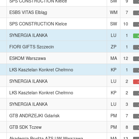
SPS CONSTRUCTION Kielce
SW
9
ESBS VITAS Elbląg
WM
7
SPS CONSTRUCTION Kielce
SW
10
SYNERGIA ILANKA
LU
1
FIORI GIFTS Szczecin
ZP
1
ESKOM Warszawa
MA
12
LKS Kasztelan Konkret Chełmno
KP
1
SYNERGIA ILANKA
LU
2
LKS Kasztelan Konkret Chełmno
KP
2
SYNERGIA ILANKA
LU
3
GTB ANDRZEJKI Gdańsk
PM
7
GTB SDK Tczew
PM
8
Akademia Brydża AZS UW Warszawa
MA
13