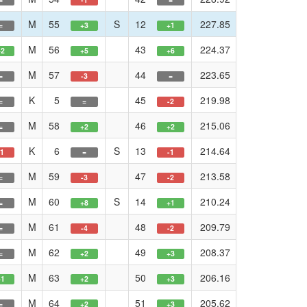
M
55
S
12
227.85
=
+3
+1
M
56
43
224.37
+2
+5
+6
M
57
44
223.65
=
-3
=
K
5
45
219.98
=
=
-2
M
58
46
215.06
=
+2
+2
K
6
S
13
214.64
-1
=
-1
M
59
47
213.58
=
-3
-2
M
60
S
14
210.24
=
+8
+1
M
61
48
209.79
=
-4
-2
M
62
49
208.37
=
+2
+3
M
63
50
206.16
+1
+2
+3
M
64
51
205.62
=
+2
+3