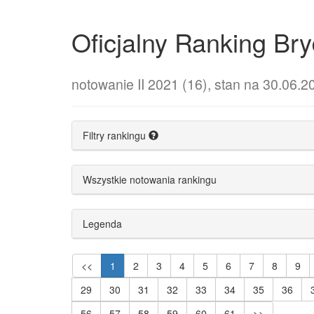
Oficjalny Ranking B
notowanie II 2021 (16), stan na 30.06.2
Filtry rankingu
Wszystkie notowania rankingu
Legenda
<<
1
2
3
4
5
6
7
8
9
29
30
31
32
33
34
35
36
56
57
58
59
60
61
>>