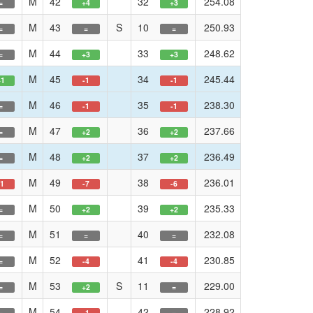
M
42
32
254.08
=
+4
+3
M
43
S
10
250.93
=
=
=
M
44
33
248.62
=
+3
+3
M
45
34
245.44
+1
-1
-1
M
46
35
238.30
=
-1
-1
M
47
36
237.66
=
+2
+2
M
48
37
236.49
=
+2
+2
M
49
38
236.01
-1
-7
-6
M
50
39
235.33
=
+2
+2
M
51
40
232.08
=
=
=
M
52
41
230.85
=
-4
-4
M
53
S
11
229.00
=
+2
=
M
54
42
228.92
=
-1
=