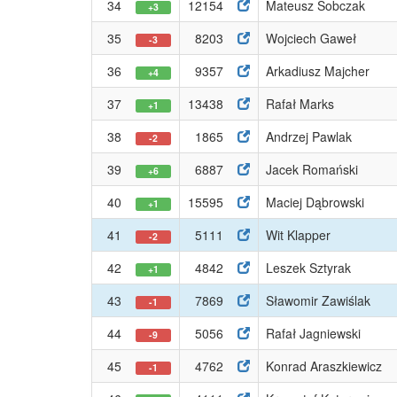
34
12154
Mateusz Sobczak
+3
35
8203
Wojciech Gaweł
-3
36
9357
Arkadiusz Majcher
+4
37
13438
Rafał Marks
+1
38
1865
Andrzej Pawlak
-2
39
6887
Jacek Romański
+6
40
15595
Maciej Dąbrowski
+1
41
5111
Wit Klapper
-2
42
4842
Leszek Sztyrak
+1
43
7869
Sławomir Zawiślak
-1
44
5056
Rafał Jagniewski
-9
45
4762
Konrad Araszkiewicz
-1