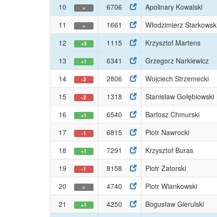
10
6706
Apolinary Kowalski
=
11
1661
Włodzimierz Starkowsk
=
12
1115
Krzysztof Martens
+3
13
6341
Grzegorz Narkiewicz
+1
14
2806
Wojciech Strzemecki
-2
15
1318
Stanisław Gołębiowski
-2
16
6540
Bartosz Chmurski
+1
17
6815
Piotr Nawrocki
-1
18
7291
Krzysztof Buras
+1
19
8158
Piotr Zatorski
-1
20
4740
Piotr Wiankowski
=
21
4250
Bogusław Gierulski
+1