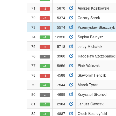
71
5670
Andrzej Kozikowski
-2
72
5374
Cezary Serek
-7
73
5574
Przemysław Błaszczyk
-5
74
12320
Sophia Bałdysz
+1
75
5718
Jerzy Michałek
-2
76
3960
Radosław Szczepański
=
77
5856
Piotr Walczak
+1
78
4588
Sławomir Henclik
-1
79
7544
Marek Tyran
+2
80
4699
Krzysztof Sikorski
=
81
2904
Janusz Gawęcki
+8
82
4887
Olech Bestrzyński
+1