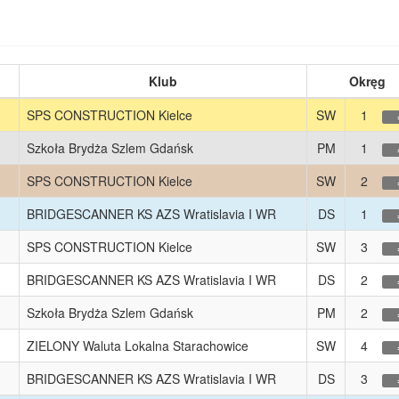
Klub
Okręg
SPS CONSTRUCTION Kielce
SW
1
Szkoła Brydża Szlem Gdańsk
PM
1
SPS CONSTRUCTION Kielce
SW
2
BRIDGESCANNER KS AZS Wratislavia I WR
DS
1
SPS CONSTRUCTION Kielce
SW
3
BRIDGESCANNER KS AZS Wratislavia I WR
DS
2
Szkoła Brydża Szlem Gdańsk
PM
2
ZIELONY Waluta Lokalna Starachowice
SW
4
BRIDGESCANNER KS AZS Wratislavia I WR
DS
3