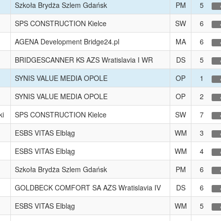
Szkoła Brydża Szlem Gdańsk
PM
5
SPS CONSTRUCTION Kielce
SW
6
AGENA Development Bridge24.pl
MA
6
BRIDGESCANNER KS AZS Wratislavia I WR
DS
5
SYNIS VALUE MEDIA OPOLE
OP
1
SYNIS VALUE MEDIA OPOLE
OP
2
ki
SPS CONSTRUCTION Kielce
SW
7
ESBS VITAS Elbląg
WM
3
ESBS VITAS Elbląg
WM
4
Szkoła Brydża Szlem Gdańsk
PM
6
GOLDBECK COMFORT SA AZS Wratislavia IV
DS
6
ESBS VITAS Elbląg
WM
5