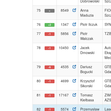
Dobrowolski
Szc
75
8549
Anna
FIO
=
Maduzia
Szc
76
1347
Piotr Ilczuk
SYN
+2
77
5856
Piotr
TZB
-1
Walczak
78
10450
Jacek
Aut
-1
Dmowski
Eks
Med
79
4535
Dariusz
GTB
-6
Bogucki
Gda
80
4699
Krzysztof
GTB
-1
Sikorski
Gda
81
17167
Tomasz
ZI
-1
Kiełbasa
AZ
82
5574
Przemysław
Las
-1