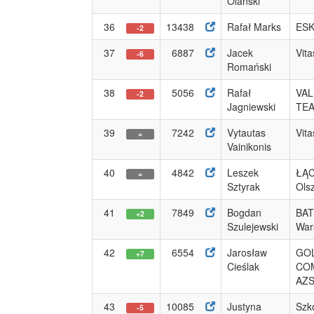
Olański
36
13438
Rafał Marks
ESK
-2
37
6887
Jacek
Vit
-6
Romański
38
5056
Rafał
VAL
-2
Jagniewski
TE
39
7242
Vytautas
Vit
=
Vainikonis
40
4842
Leszek
ŁĄ
=
Sztyrak
Ols
41
7849
Bogdan
BAT
+2
Szulejewski
War
42
6554
Jarosław
GO
+7
Cieślak
CO
AZS 
43
10085
Justyna
Szk
-5