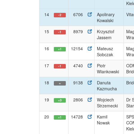
Kiel
14
6706
Apolinary
Vit
-2
Kowalski
15
8979
Krzysztof
Mag
-1
Jassem
Wrat
16
12154
Mateusz
Mag
+1
Sobczak
Wrat
17
4740
Piotr
ODM
-1
Wiankowski
Bri
18
9138
Danuta
Brid
=
Kazmucha
19
2806
Wojciech
Dr 
+3
Strzemecki
Sta
20
14728
Kamil
SP
+1
Nowak
CO
Kiel