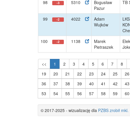
98
5310
Bogusław
TB S
-3
Pazur
99
4022
Adam
LKS
-2
Wujków
KO
Che
100
1138
Marek
Ele
-2
Pietraszek
Jok
<<
1
2
3
4
5
6
7
8
19
20
21
22
23
24
25
26
36
37
38
39
40
41
42
43
53
54
55
56
57
58
59
60
© 2017-2025 - wizualizację dla
PZBS
zrobił
mkl.