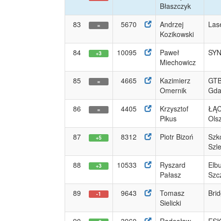
Błaszczyk
83
5670
Andrzej
Las
=
Kozikowski
84
10095
Paweł
SYN
+3
Miechowicz
85
4665
Kazimierz
GTB
=
Omernik
Gda
86
4405
Krzysztof
ŁĄ
=
Pikus
Ols
87
8312
Piotr Bizoń
Szk
+5
Szl
88
10533
Ryszard
Elb
+3
Pałasz
Szc
89
9643
Tomasz
Brid
-1
Sielicki