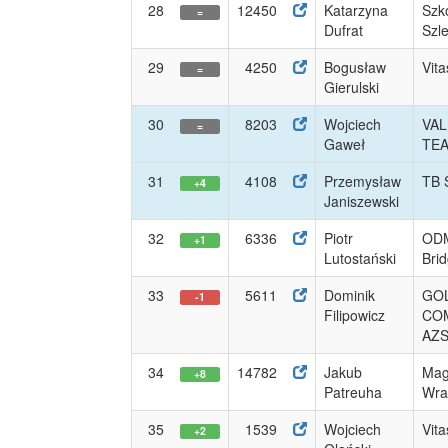
28
12450
Katarzyna
Szk
=
Dufrat
Szl
29
4250
Bogusław
Vit
=
Gierulski
30
8203
Wojciech
VAL
=
Gaweł
TE
31
4108
Przemysław
TB S
+4
Janiszewski
32
6336
Piotr
ODM
+1
Lutostański
Bri
33
5611
Dominik
GO
-1
Filipowicz
CO
AZS 
34
14782
Jakub
Mag
+8
Patreuha
Wrat
35
1539
Wojciech
Vit
+2