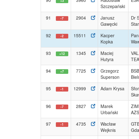
90
3960
Radosław
ESK
+3
Szczepański
91
2904
Janusz
Dr 
-7
Gawęcki
Sta
92
15511
Kacper
Pan
-2
Kopka
Waw
93
1345
Maciej
VAL
+12
Hutyra
TE
94
7725
Grzegorz
BS
+7
Superson
Biel
95
12999
Adam Krysa
Sfo
-1
Ska
96
2827
Marek
ZI
-7
Urbański
AZ
97
4735
Wacław
GTB
-1
Wejknis
Gda