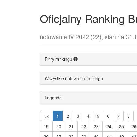
Oficjalny Ranking
notowanie IV 2022 (22), stan na 31.
Filtry rankingu
Wszystkie notowania rankingu
Legenda
<<
1
2
3
4
5
6
7
8
19
20
21
22
23
24
25
26
36
37
38
39
40
41
42
43