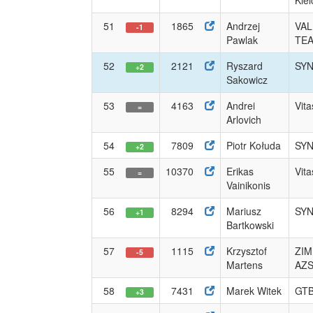
Kiel
51
1865
Andrzej
VAL
-1
Pawlak
TE
52
2121
Ryszard
SYN
+2
Sakowicz
53
4163
Andrei
Vit
=
Arlovich
54
7809
Piotr Kołuda
SYN
+2
55
10370
Erikas
Vit
=
Vainikonis
56
8294
Mariusz
SYN
+1
Bartkowski
57
1115
Krzysztof
ZI
-5
Martens
AZ
58
7431
Marek Witek
GTB
+3