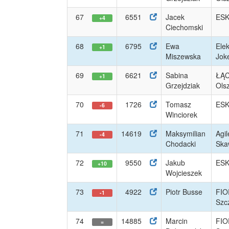
67
6551
Jacek
ESK
+4
Ciechomski
68
6795
Ewa
Ele
+1
Miszewska
Jok
69
6621
Sabina
ŁĄ
+1
Grzejdziak
Ols
70
1726
Tomasz
ESK
-6
Winciorek
71
14619
Maksymilian
Agil
-4
Chodacki
Ska
72
9550
Jakub
ESK
+10
Wojcieszek
73
4922
Piotr Busse
FIO
-1
Szc
74
14885
Marcin
FIO
=