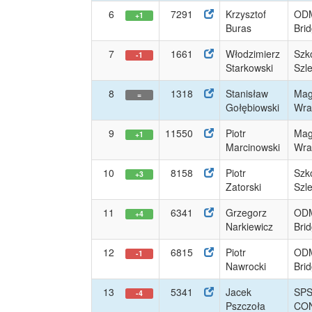
6
7291
Krzysztof
ODM
+1
Buras
Bri
7
1661
Włodzimierz
Szk
-1
Starkowski
Szl
8
1318
Stanisław
Mag
=
Gołębiowski
Wrat
9
11550
Piotr
Mag
+1
Marcinowski
Wrat
10
8158
Piotr
Szk
+3
Zatorski
Szl
11
6341
Grzegorz
ODM
+4
Narkiewicz
Bri
12
6815
Piotr
ODM
-1
Nawrocki
Bri
13
5341
Jacek
SP
-4
Pszczoła
CO