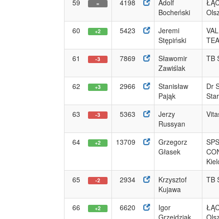
59
4198
Adolf
ŁĄ
=
Bocheński
Ols
60
5423
Jeremi
VAL
+2
Stępiński
TE
61
7869
Sławomir
TB S
-3
Zawiślak
62
2966
Stanisław
Dr 
+3
Pająk
Sta
63
5363
Jerzy
Vit
-3
Russyan
64
13709
Grzegorz
SP
+2
Głasek
CO
Kiel
65
2934
Krzysztof
TB S
-2
Kujawa
66
6620
Igor
ŁĄ
+2
Grzejdziak
Ols