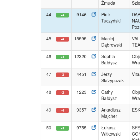
Żmuda
Szl
44
9146
Piotr
DĄ
+4
Tuczyński
NA
Poz
45
15595
Maciej
VAL
-4
Dąbrowski
TE
46
12320
Sophia
Obje
+1
Bałdysz
Wrat
47
4451
Jerzy
Vit
-3
Skrzypczak
48
1223
Cathy
Obje
-2
Bałdysz
Wrat
49
9357
Arkadiusz
ESK
-4
Majcher
50
9755
Łukasz
SP
+1
Witkowski
CO