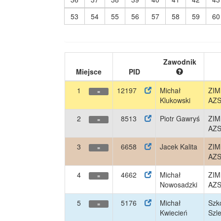
53
54
55
56
57
58
59
60
Zawodnik
Miejsce
PID
1
12197
Michał
ZI
=
Klukowski
AZ
2
8513
Piotr Gawryś
ZI
=
AZ
3
6658
Jacek Kalita
ZI
=
AZ
4
4662
Michał
ZI
=
Nowosadzki
AZ
5
5176
Michał
Szk
=
Kwiecień
Szl