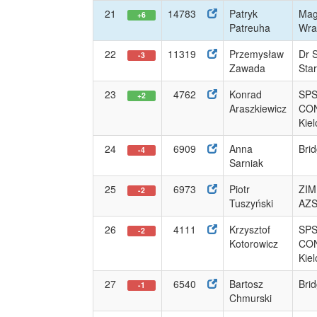
21
14783
Patryk
Mag
+6
Patreuha
Wrat
22
11319
Przemysław
Dr 
-3
Zawada
Sta
23
4762
Konrad
SP
+2
Araszkiewicz
CO
Kiel
24
6909
Anna
Brid
-4
Sarniak
25
6973
Piotr
ZI
-2
Tuszyński
AZ
26
4111
Krzysztof
SP
-2
Kotorowicz
CO
Kiel
27
6540
Bartosz
Brid
-1
Chmurski