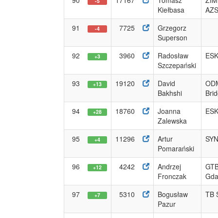
90
17167
Tomasz
ZI
-5
Kiełbasa
AZ
91
7725
Grzegorz
-4
Superson
92
3960
Radosław
ESK
+3
Szczepański
93
19120
David
ODM
+13
Bakhshi
Bri
94
18760
Joanna
ESK
+28
Zalewska
95
11296
Artur
SYN
+4
Pomarański
96
4242
Andrzej
GTB
+12
Fronczak
Gda
97
5310
Bogusław
TB S
+7
Pazur