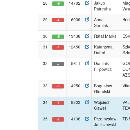
28
14782
Jakub
Mag
+6
Patreuha
Wrat
29
6909
Anna
Brid
-4
Sarniak
30
13438
Rafał Marks
ESK
+5
31
12450
Katarzyna
Szk
-4
Dufrat
Szl
32
5611
Dominik
GO
=
Filipowicz
CO
AZS 
33
4250
Bogusław
Vit
-3
Gierulski
34
8203
Wojciech
VAL
-5
Gaweł
TE
35
4108
Przemysław
TB S
-2
Janiszewski