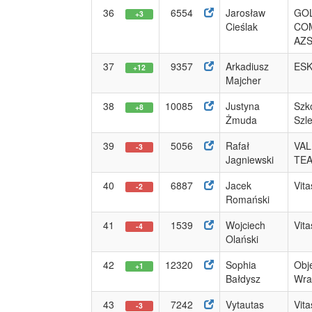
36
6554
Jarosław
GO
+3
Cieślak
CO
AZS 
37
9357
Arkadiusz
ESK
+12
Majcher
38
10085
Justyna
Szk
+8
Żmuda
Szl
39
5056
Rafał
VAL
-3
Jagniewski
TE
40
6887
Jacek
Vit
-2
Romański
41
1539
Wojciech
Vit
-4
Olański
42
12320
Sophia
Obje
+1
Bałdysz
Wrat
43
7242
Vytautas
Vit
-3