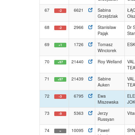
67
6621
Sabina
ŁĄ
-2
Grzejdziak
Ols
68
2966
Stanisław
Dr 
-2
Pająk
Sta
69
1726
Tomasz
ESK
+1
Winciorek
70
21440
Roy Welland
VAL
+97
TE
71
21439
Sabine
VAL
+97
Auken
TE
72
6795
Ewa
EL
-3
Miszewska
JOK
73
5363
Jerzy
Vit
-9
Russyan
74
10095
Paweł
SYN
=