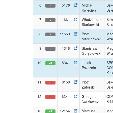
6
5176
Michał
Szk
=
Kwiecień
Szl
7
1661
Włodzimierz
Szk
=
Starkowski
Szl
8
11550
Piotr
Mag
=
Marcinowski
Wrat
9
1318
Stanisław
Mag
=
Gołębiowski
Wrat
10
5341
Jacek
SP
+3
Pszczoła
CO
Kiel
11
8158
Piotr
Szk
-1
Zatorski
Szl
12
6341
Grzegorz
ODM
-1
Narkiewicz
Bri
13
12154
Mateusz
Mag
+3