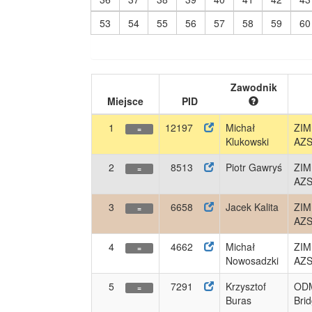
53
54
55
56
57
58
59
60
Zawodnik
Miejsce
PID
1
12197
Michał
ZI
=
Klukowski
AZ
2
8513
Piotr Gawryś
ZI
=
AZ
3
6658
Jacek Kalita
ZI
=
AZ
4
4662
Michał
ZI
=
Nowosadzki
AZ
5
7291
Krzysztof
ODM
=
Buras
Bri