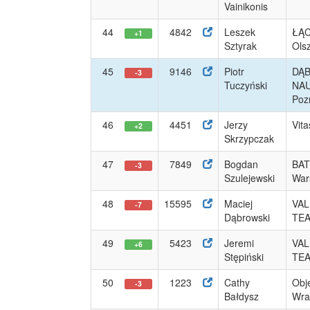
Vainikonis
44
4842
Leszek
ŁĄ
+1
Sztyrak
Ols
45
9146
Piotr
DĄ
-3
Tuczyński
NA
Poz
46
4451
Jerzy
Vit
+2
Skrzypczak
47
7849
Bogdan
BAT
-3
Szulejewski
War
48
15595
Maciej
VAL
-7
Dąbrowski
TE
49
5423
Jeremi
VAL
+6
Stępiński
TE
50
1223
Cathy
Obje
-3
Bałdysz
Wrat