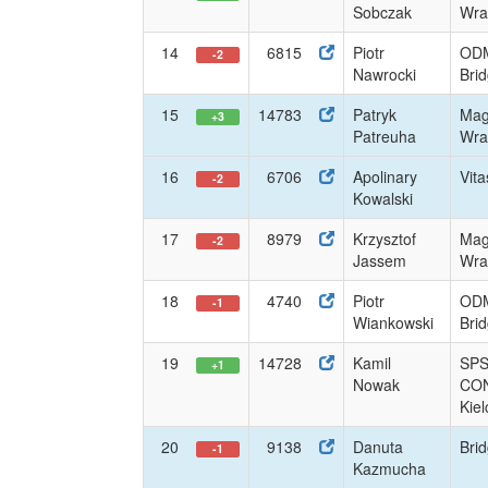
Sobczak
Wrat
14
6815
Piotr
ODM
-2
Nawrocki
Bri
15
14783
Patryk
Mag
+3
Patreuha
Wrat
16
6706
Apolinary
Vit
-2
Kowalski
17
8979
Krzysztof
Mag
-2
Jassem
Wrat
18
4740
Piotr
ODM
-1
Wiankowski
Bri
19
14728
Kamil
SP
+1
Nowak
CO
Kiel
20
9138
Danuta
Brid
-1
Kazmucha