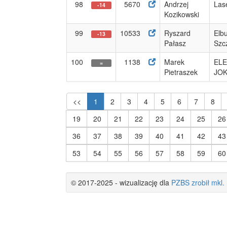
98
5670
Andrzej
Las
-14
Kozikowski
99
10533
Ryszard
Elb
-13
Pałasz
Szc
100
1138
Marek
EL
=
Pietraszek
JOK
<<
1
2
3
4
5
6
7
8
19
20
21
22
23
24
25
26
36
37
38
39
40
41
42
43
53
54
55
56
57
58
59
60
© 2017-2025 - wizualizację dla
PZBS
zrobił
mkl.