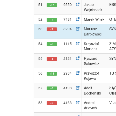
51
9550
Jakub
ESK
+17
Wojcieszek
52
7431
Marek Witek
GTB
+4
53
8294
Mariusz
SYN
-3
Bartkowski
54
1115
Krzysztof
ZI
+3
Martens
AZ
55
2121
Ryszard
SYN
-4
Sakowicz
56
2934
Krzysztof
TB S
+11
Kujawa
57
4198
Adolf
ŁĄ
+3
Bocheński
Ols
58
4163
Andrei
Vit
-5
Arlovich