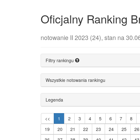
Oficjalny Ranking
notowanie II 2023 (24), stan na 30.0
Filtry rankingu
Wszystkie notowania rankingu
Legenda
<<
1
2
3
4
5
6
7
8
19
20
21
22
23
24
25
26
36
37
38
39
40
41
42
43