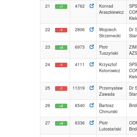
21
4762
Konrad
SP
+1
Araszkiewicz
CO
Kiel
22
2806
Wojciech
Dr 
-1
Strzemecki
Sta
23
6973
Piotr
ZI
+3
Tuszyński
AZ
24
4111
Krzysztof
SP
-1
Kotorowicz
CO
Kiel
25
11319
Przemysław
Dr 
-1
Zawada
Sta
26
6540
Bartosz
Brid
+2
Chmurski
27
6336
Piotr
ODM
+4
Lutostański
Bri