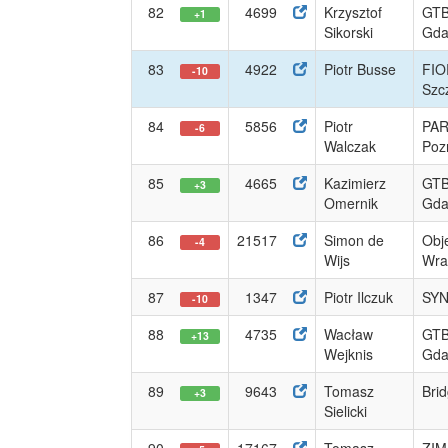
82
4699
Krzysztof
GTB
+1
Sikorski
Gda
83
4922
Piotr Busse
FIO
-10
Szc
84
5856
Piotr
PA
-6
Walczak
Poz
85
4665
Kazimierz
GTB
+3
Omernik
Gda
86
21517
Simon de
Obje
-4
Wijs
Wrat
87
1347
Piotr Ilczuk
SYN
-10
88
4735
Wacław
GTB
+13
Wejknis
Gda
89
9643
Tomasz
Brid
+3
Sielicki