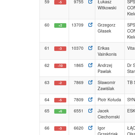
59
9755
Łukasz
SP
-5
Witkowski
CO
Kiel
60
13709
Grzegorz
SP
+2
Głasek
CO
Kiel
61
10370
Erikas
Vit
-3
Vainikonis
62
1865
Andrzej
Dr 
-10
Pawlak
Sta
63
7869
Sławomir
TB S
-2
Zawiślak
64
7809
Piotr Kołuda
SYN
-5
65
6551
Jacek
ESK
+6
Ciechomski
66
6620
Igor
ŁĄ
-3
Grzejdziak
Ols